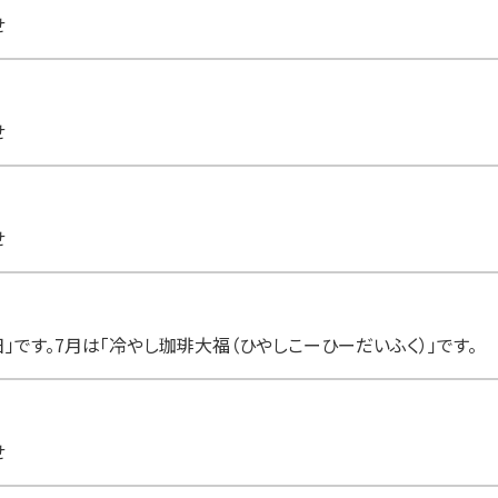
せ
せ
せ
」です。7月は「冷やし珈琲大福（ひやしこーひーだいふく）」です。
せ