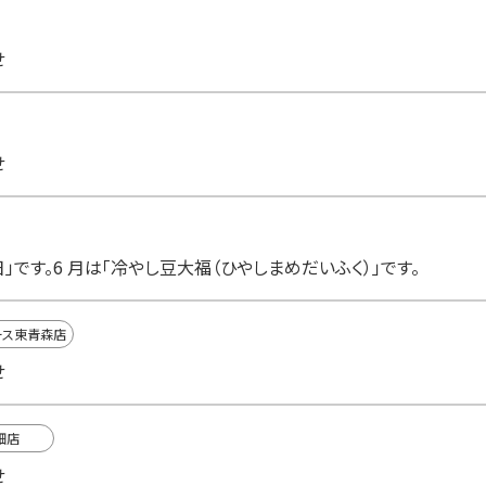
せ
せ
」です。6 月は「冷やし豆大福（ひやしまめだいふく）」です。
ース東青森店
せ
畑店
せ