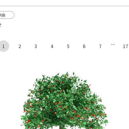
浜店
せ
…
1
← 前へ
2
3
4
5
6
7
17