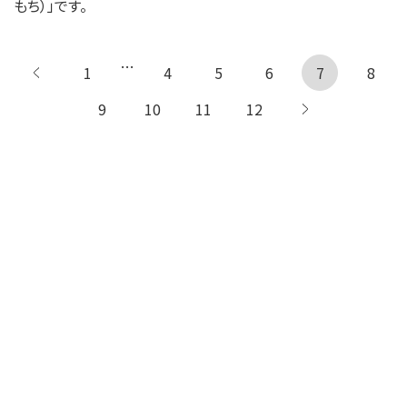
もち）」です。
…
1
← 前へ
4
5
6
7
8
9
10
11
12
次へ