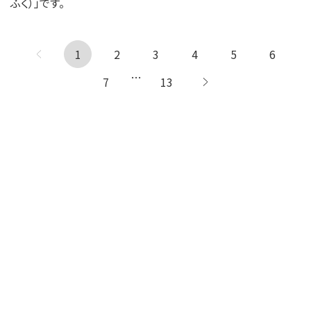
ふく）」です。
1
← 前へ
2
3
4
5
6
…
7
13
次へ →