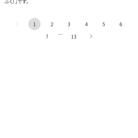
ふく）」です。
1
← 前へ
2
3
4
5
6
…
7
13
次へ →