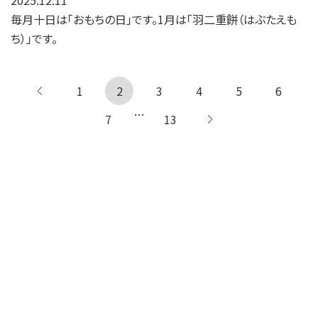
2025.12.11
毎月十日は「おもちの日」です。1月は「羽二重餅（はぶたえも
ち）」です。
1
← 前へ
2
3
4
5
6
…
7
13
次へ →