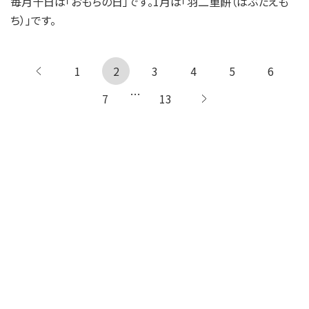
毎月十日は「おもちの日」です。1月は「羽二重餅（はぶたえも
ち）」です。
1
← 前へ
2
3
4
5
6
…
7
13
次へ →