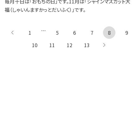
毎月十日は「おもちの日」です。11月は「シャインマスカット大
福（しゃいんますかっとだいふく）」です。
…
1
← 前へ
5
6
7
8
9
10
11
12
13
次へ