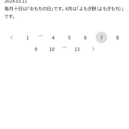
2024.03.11
毎月十日は「おもちの日」です。 4月は「よもぎ餅（よもぎもち）」
です。
…
1
← 前へ
4
5
6
7
8
…
9
10
13
次へ 