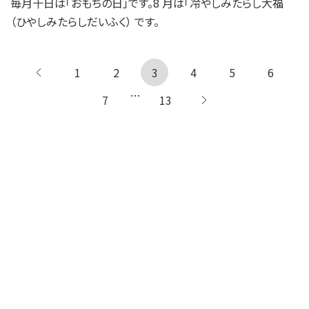
毎月十日は「おもちの日」です。8 月は「冷やしみたらし大福
（ひやしみたらしだいふく） です。
1
← 前へ
2
3
4
5
6
…
7
13
次へ →