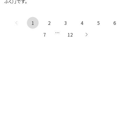
ふく）」です。
1
← 前へ
2
3
4
5
6
…
7
12
次へ →