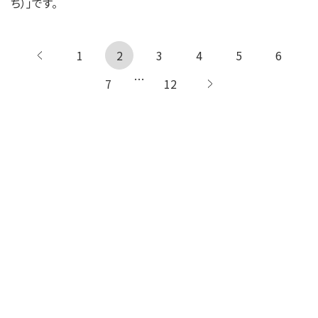
ち）」です。
1
← 前へ
2
3
4
5
6
…
7
12
次へ →